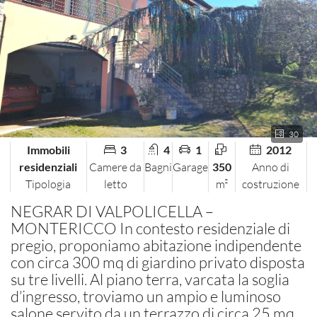
30
Immobili
3
4
1
2012
residenziali
Camere da
Bagni
Garage
350
Anno di
Tipologia
letto
m²
costruzione
NEGRAR DI VALPOLICELLA –
MONTERICCO In contesto residenziale di
pregio, proponiamo abitazione indipendente
con circa 300 mq di giardino privato disposta
su tre livelli. Al piano terra, varcata la soglia
d’ingresso, troviamo un ampio e luminoso
salone servito da un terrazzo di circa 25 mq.